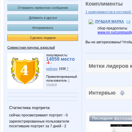
Комплименты
Отправить приватное сообщение
1 комплиментов в гостевой 
Добавить в друзья
ЛУЧШАЯ МАРКА
Игнорировать
сбор предоплаты
www.nn.ru/community
Сделать подарок
Вы не авторизованы! Чтоб
Совместная покупка: взрослый
популярность:
14059 место
-4 ↓
Метки лидеров
рейтинг
1938
?
Привилегированный
пользователь
4
уровня
Интервью
Статистика портрета:
сейчас просматривают портрет - 0
Последние
фотогра
зарегистрированные пользователи
посетившие портрет за 7 дней - 2